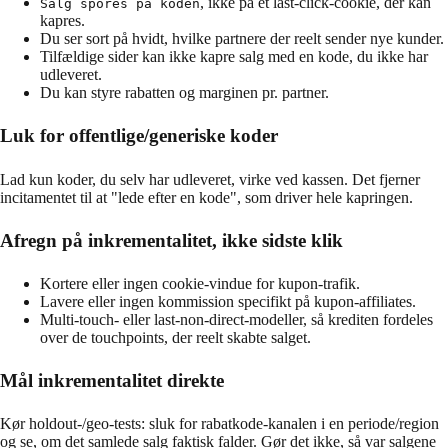
, ikke på et last-click-cookie, der kan
Salg spores på koden
kapres.
Du ser sort på hvidt, hvilke partnere der reelt sender nye kunder.
Tilfældige sider kan ikke kapre salg med en kode, du ikke har
udleveret.
Du kan styre rabatten og marginen pr. partner.
Luk for offentlige/generiske koder
Lad kun koder, du selv har udleveret, virke ved kassen. Det fjerner
incitamentet til at "lede efter en kode", som driver hele kapringen.
Afregn på inkrementalitet, ikke sidste klik
Kortere eller ingen cookie-vindue for kupon-trafik.
Lavere eller ingen kommission specifikt på kupon-affiliates.
Multi-touch- eller last-non-direct-modeller, så krediten fordeles
over de touchpoints, der reelt skabte salget.
Mål inkrementalitet direkte
Kør holdout-/geo-tests: sluk for rabatkode-kanalen i en periode/region
og se, om det samlede salg faktisk falder. Gør det ikke, så var salgene