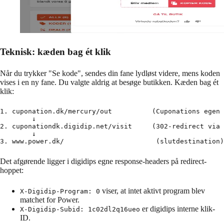
Teknisk: kæden bag ét klik
Når du trykker "Se kode", sendes din fane lydløst videre, mens koden
vises i en ny fane. Du valgte aldrig at besøge butikken. Kæden bag ét
klik:
1. cuponation.dk/mercury/out          (Cuponations egen 
        ↓

2. cuponationdk.digidip.net/visit     (302-redirect via 
        ↓

3. www.power.dk/                       (slutdestination)
Det afgørende ligger i digidips egne response-headers på redirect-
hoppet:
viser, at intet aktivt program blev
X-Digidip-Program: 0
matchet for Power.
er digidips interne klik-
X-Digidip-Subid: 1c02dl2q16ueo
ID.