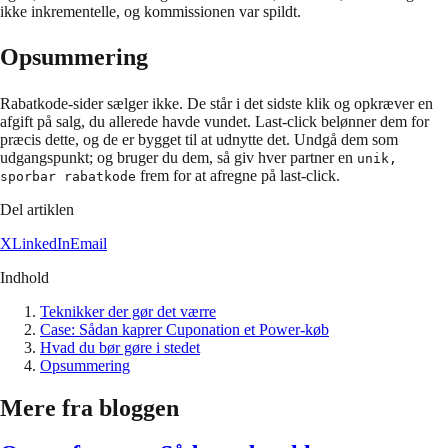
ikke inkrementelle, og kommissionen var spildt.
Opsummering
Rabatkode-sider sælger ikke. De står i det sidste klik og opkræver en
afgift på salg, du allerede havde vundet. Last-click belønner dem for
præcis dette, og de er bygget til at udnytte det. Undgå dem som
udgangspunkt; og bruger du dem, så giv hver partner en
unik,
frem for at afregne på last-click.
sporbar rabatkode
Del artiklen
X
LinkedIn
Email
Indhold
Teknikker der gør det værre
Case: Sådan kaprer Cuponation et Power-køb
Hvad du bør gøre i stedet
Opsummering
Mere fra bloggen