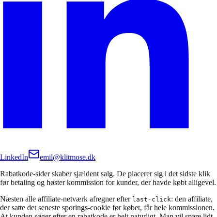
LinkedIn
emil@klitmose.dk
Rabatkode-sider skaber sjældent salg. De placerer sig i det sidste klik
før betaling og høster kommission for kunder, der havde købt alligevel.
Næsten alle affiliate-netværk afregner efter
: den affiliate,
last-click
der satte det seneste sporings-cookie før købet, får hele kommissionen.
At kunden søger efter en rabatkode er helt naturligt. Man vil spare lidt