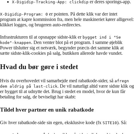
er deres sporings-app.
X-Digidip-Tracking-App: clickdip
er pointen. På dette klik var der intet
X-Digidip-Program: 0
program at kapre kommission fra, men hele maskineriet kører alligevel:
klikket logges, og brugeren auto-redirectes.
Infrastrukturen til at opsnappe sidste-klik er
bygget ind i "Se
. Den venter blot på et program. I samme øjeblik
kode"-knappen
Power tilslutter sig et netværk, begynder præcis det samme klik at
sætte sidste-klik-cookies på salg, butikken allerede havde vundet.
Hvad du bør gøre i stedet
Hvis du overhovedet vil samarbejde med rabatkode-sider, så
afregn
. De vil naturligt altid være sidste klik og
dem aldrig på last-click
er bygget til at udnytte det. Brug i stedet en model, hvor de kun får
betaling for salg, de beviseligt har skabt:
Tildel hver partner en unik rabatkode
Giv hver rabatkode-side sin egen, eksklusive kode (fx
). Så:
SITE10