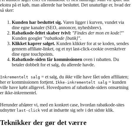
ekstra på et køb, man allerede har besluttet. Det unaturlige er, hvad der
så sker:
Kunden har besluttet sig.
Varen ligger i kurven, vundet via
dine egne kanaler (SEO, annoncer, nyhedsbrev).
Rabatkode-feltet skaber tvivl:
"Findes der mon en kode?"
Kunden googler
"rabatkode [butik]"
.
Klikket kaprer salget.
Kunden klikker for at se koden, sendes
gennem affiliate-linket, og et nyt last-click-cookie overskriver
dine egne touchpoints.
Rabatkode-siden får kommissionen
oven i rabatten. Du
betaler dobbelt for et salg, du allerede havde.
= et salg, du
ikke
ville have fået uden affiliaten;
Inkrementelt salg
her er kommissionen fortjent.
= kunden
Ikke-inkrementelt salg
ville have købt alligevel. Hovedparten af rabatkode-siders omsætning
er ikke-inkrementel.
Herunder afslører vi, med en konkret case, hvordan rabatkode-sites
udnytter
ved at indsætte sig selv i det sidste klik.
last-click
Teknikker der gør det værre