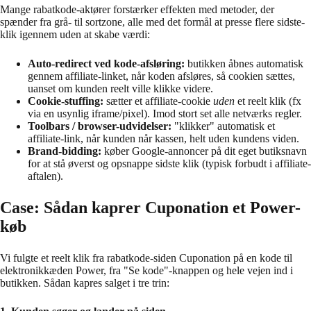
Mange rabatkode-aktører forstærker effekten med metoder, der
spænder fra grå- til sortzone, alle med det formål at presse flere sidste-
klik igennem uden at skabe værdi:
Auto-redirect ved kode-afsløring:
butikken åbnes automatisk
gennem affiliate-linket, når koden afsløres, så cookien sættes,
uanset om kunden reelt ville klikke videre.
Cookie-stuffing:
sætter et affiliate-cookie
uden
et reelt klik (fx
via en usynlig iframe/pixel). Imod stort set alle netværks regler.
Toolbars / browser-udvidelser:
"klikker" automatisk et
affiliate-link, når kunden når kassen, helt uden kundens viden.
Brand-bidding:
køber Google-annoncer på dit eget butiksnavn
for at stå øverst og opsnappe sidste klik (typisk forbudt i affiliate-
aftalen).
Case: Sådan kaprer Cuponation et Power-
køb
Vi fulgte et reelt klik fra rabatkode-siden Cuponation på en kode til
elektronikkæden Power, fra "Se kode"-knappen og hele vejen ind i
butikken. Sådan kapres salget i tre trin: