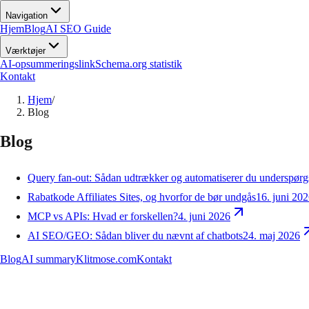
Navigation
Hjem
Blog
AI SEO Guide
Værktøjer
AI-opsummeringslink
Schema.org statistik
Kontakt
Hjem
/
Blog
Blog
Query fan-out: Sådan udtrækker og automatiserer du underspør
Rabatkode Affiliates Sites, og hvorfor de bør undgås
16. juni 20
MCP vs APIs: Hvad er forskellen?
4. juni 2026
AI SEO/GEO: Sådan bliver du nævnt af chatbots
24. maj 2026
Blog
AI summary
Klitmose.com
Kontakt