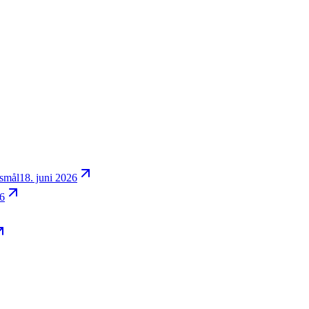
gsmål
18. juni 2026
26