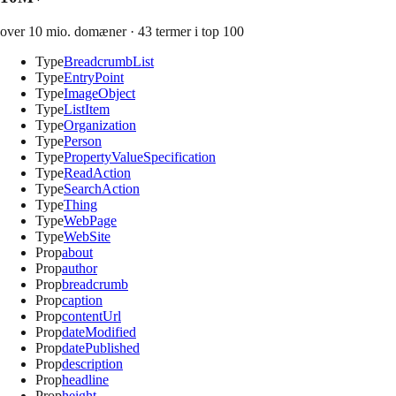
over 10 mio. domæner
·
43
termer i top 100
Type
BreadcrumbList
Type
EntryPoint
Type
ImageObject
Type
ListItem
Type
Organization
Type
Person
Type
PropertyValueSpecification
Type
ReadAction
Type
SearchAction
Type
Thing
Type
WebPage
Type
WebSite
Prop
about
Prop
author
Prop
breadcrumb
Prop
caption
Prop
contentUrl
Prop
dateModified
Prop
datePublished
Prop
description
Prop
headline
Prop
height