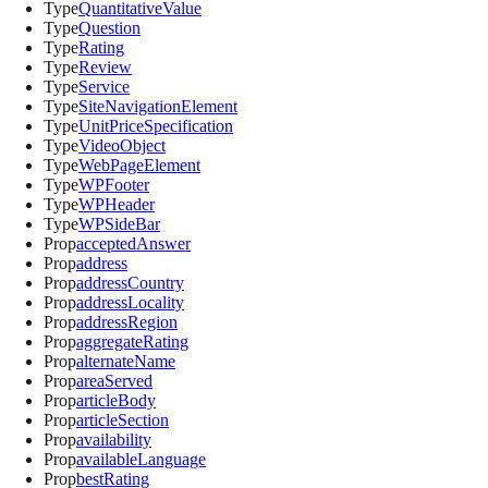
Type
QuantitativeValue
Type
Question
Type
Rating
Type
Review
Type
Service
Type
SiteNavigationElement
Type
UnitPriceSpecification
Type
VideoObject
Type
WebPageElement
Type
WPFooter
Type
WPHeader
Type
WPSideBar
Prop
acceptedAnswer
Prop
address
Prop
addressCountry
Prop
addressLocality
Prop
addressRegion
Prop
aggregateRating
Prop
alternateName
Prop
areaServed
Prop
articleBody
Prop
articleSection
Prop
availability
Prop
availableLanguage
Prop
bestRating