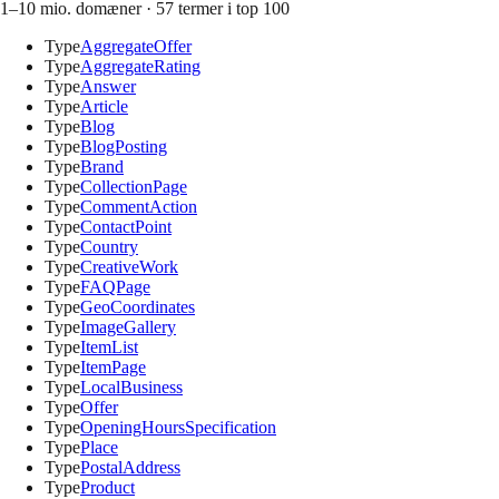
1–10 mio. domæner
·
57
termer i top 100
Type
AggregateOffer
Type
AggregateRating
Type
Answer
Type
Article
Type
Blog
Type
BlogPosting
Type
Brand
Type
CollectionPage
Type
CommentAction
Type
ContactPoint
Type
Country
Type
CreativeWork
Type
FAQPage
Type
GeoCoordinates
Type
ImageGallery
Type
ItemList
Type
ItemPage
Type
LocalBusiness
Type
Offer
Type
OpeningHoursSpecification
Type
Place
Type
PostalAddress
Type
Product