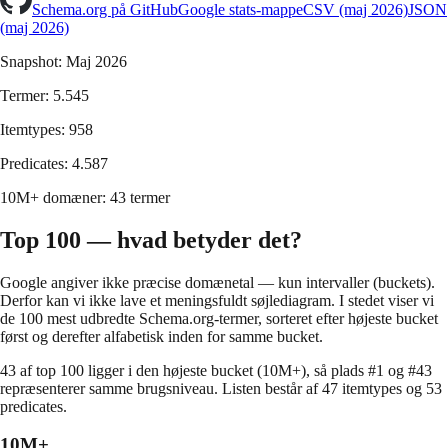
Schema.org på GitHub
Google stats-mappe
CSV (maj 2026)
JSON
(maj 2026)
Snapshot:
Maj 2026
Termer:
5.545
Itemtypes:
958
Predicates:
4.587
10M+ domæner:
43
termer
Top 100 — hvad betyder det?
Google angiver ikke præcise domænetal — kun intervaller (buckets).
Derfor kan vi ikke lave et meningsfuldt søjlediagram. I stedet viser vi
de 100 mest udbredte Schema.org-termer, sorteret efter højeste bucket
først og derefter alfabetisk inden for samme bucket.
43
af top 100 ligger i den højeste bucket (10M+), så plads #1 og #
43
repræsenterer samme brugsniveau. Listen består af
47
itemtypes og
53
predicates.
10M+