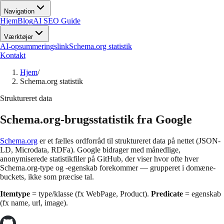
Navigation
Hjem
Blog
AI SEO Guide
Værktøjer
AI-opsummeringslink
Schema.org statistik
Kontakt
Hjem
/
Schema.org statistik
Struktureret data
Schema.org-brugsstatistik fra Google
Schema.org
er et fælles ordforråd til struktureret data på nettet (JSON-
LD, Microdata, RDFa). Google bidrager med månedlige,
anonymiserede statistikfiler på GitHub, der viser hvor ofte hver
Schema.org-type og -egenskab forekommer — grupperet i domæne-
buckets, ikke som præcise tal.
Itemtype
= type/klasse (fx WebPage, Product).
Predicate
= egenskab
(fx name, url, image).