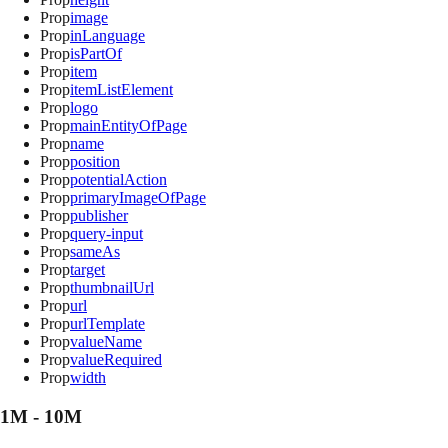
Prop
image
Prop
inLanguage
Prop
isPartOf
Prop
item
Prop
itemListElement
Prop
logo
Prop
mainEntityOfPage
Prop
name
Prop
position
Prop
potentialAction
Prop
primaryImageOfPage
Prop
publisher
Prop
query-input
Prop
sameAs
Prop
target
Prop
thumbnailUrl
Prop
url
Prop
urlTemplate
Prop
valueName
Prop
valueRequired
Prop
width
1M - 10M